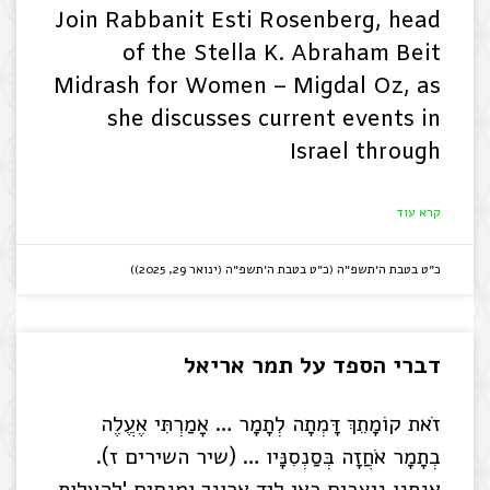
Join Rabbanit Esti Rosenberg, head
of the Stella K. Abraham Beit
Midrash for Women – Migdal Oz, as
she discusses current events in
Israel through
קרא עוד
כ״ט בטבת ה׳תשפ״ה (כ״ט בטבת ה׳תשפ״ה (ינואר 29, 2025))
דברי הספד על תמר אריאל
זֹאת קוֹמָתֵךְ דָּמְתָה לְתָמָר … אָמַרְתִּי אֶעֱלֶה
בְתָמָר אֹחֲזָה בְּסַנְסִנָּיו … (שיר השירים ז).