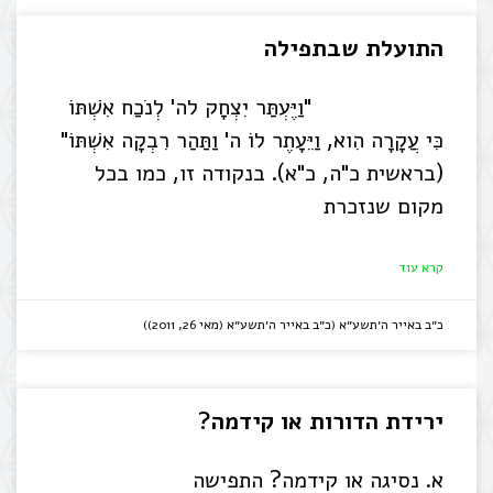
התועלת שבתפילה
"וַיֶּעְתַּר יִצְחָק לה' לְנֹכַח אִשְׁתּוֹ
כִּי עֲקָרָה הִוא, וַיֵּעָתֶר לוֹ ה' וַתַּהַר רִבְקָה אִשְׁתּוֹ"
(בראשית כ"ה, כ"א). בנקודה זו, כמו בכל
מקום שנזכרת
קרא עוד
כ״ב באייר ה׳תשע״א (כ״ב באייר ה׳תשע״א (מאי 26, 2011))
ירידת הדורות או קידמה?
א. נסיגה או קידמה? התפישה