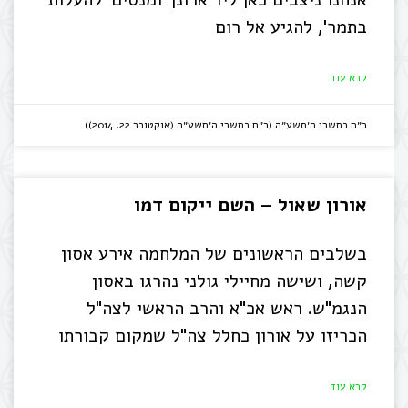
אנחנו ניצבים כאן ליד ארונך ומנסים 'להעלות
בתמר', להגיע אל רום
קרא עוד
כ״ח בתשרי ה׳תשע״ה (כ״ח בתשרי ה׳תשע״ה (אוקטובר 22, 2014))
אורון שאול – השם ייקום דמו
בשלבים הראשונים של המלחמה אירע אסון
קשה, ושישה מחיילי גולני נהרגו באסון
הנגמ"ש. ראש אכ"א והרב הראשי לצה"ל
הכריזו על אורון כחלל צה"ל שמקום קבורתו
קרא עוד