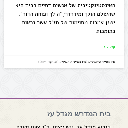
האינסטינקטיבית של אנשים דתיים רבים היא
שהעולם הולך ומידרדר; "הולך ופוחת הדור".
ישנן אמרות מסוימות של חז"ל אשר נראות
כתומכות
קרא עוד
ט״ו באייר ה׳תשע״א (ט״ו באייר ה׳תשע״א (מאי 19, 2011))
בית המדרש מגדל עז
קיבוץ מגדל עז, גוש עציון, ד"נ צפון יהודה,