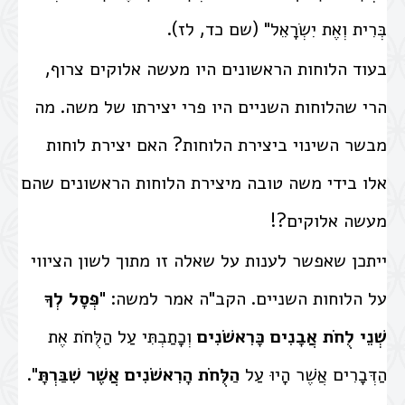
בְּרִית וְאֶת יִשְׂרָאֵל" (שם כד, לז).
בעוד הלוחות הראשונים היו מעשה אלוקים צרוף,
הרי שהלוחות השניים היו פרי יצירתו של משה. מה
מבשר השינוי ביצירת הלוחות? האם יצירת לוחות
אלו בידי משה טובה מיצירת הלוחות הראשונים שהם
מעשה אלוקים?!
ייתכן שאפשר לענות על שאלה זו מתוך לשון הציווי
על הלוחות השניים. הקב"ה אמר למשה: "
פְּסָל לְךָ
שְׁנֵי לֻחֹת אֲבָנִים כָּרִאשֹׁנִים
וְכָתַבְתִּי עַל הַלֻּחֹת אֶת
הַדְּבָרִים אֲשֶׁר הָיוּ עַל
הַלֻּחֹת הָרִאשֹׁנִים
אֲשֶׁר שִׁבַּרְתָּ
".