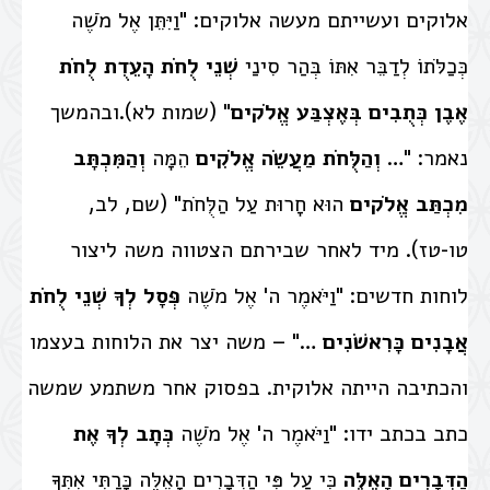
אלוקים ועשייתם מעשה אלוקים: "וַיִּתֵּן אֶל מֹשֶׁה
כְּכַלֹּתוֹ לְדַבֵּר אִתּוֹ בְּהַר סִינַי
שְׁנֵי לֻחֹת הָעֵדֻת לֻחֹת
אֶבֶן כְּתֻבִים בְּאֶצְבַּע אֱלֹקים
" (שמות לא).ובהמשך
נאמר: "…
וְהַלֻּחֹת מַעֲשֵׂה אֱלֹקִים
הֵמָּה
וְהַמִּכְתָּב
מִכְתַּב אֱלֹקים
הוּא חָרוּת עַל הַלֻּחֹת" (
שם, לב,
טו-טז)
. מיד לאחר שבירתם הצטווה משה ליצור
לוחות חדשים: "וַיֹּאמֶר ה' אֶל מֹשֶׁה
פְּסָל לְךָ שְׁנֵי לֻחֹת
אֲבָנִים כָּרִאשֹׁנִים
…" – משה יצר את הלוחות בעצמו
והכתיבה הייתה אלוקית. בפסוק אחר משתמע שמשה
כתב בכתב ידו: "וַיֹּאמֶר ה' אֶל מֹשֶׁה
כְּתָב לְךָ אֶת
הַדְּבָרִים הָאֵלֶּה
כִּי עַל פִּי הַדְּבָרִים הָאֵלֶּה כָּרַתִּי אִתְּךָ