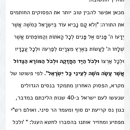
מכאן אפשר להבין טוב יותר את הפסוקים החותמים
את התורה: "וְלֹא קָם נָבִיא עוֹד בְּיִשְׂרָאֵל כְּמֹשֶׁה אֲשֶׁר
יְדָעוֹ ה' פָּנִים אֶל פָּנִים לְכָל הָאֹתוֹת וְהַמּוֹפְתִים אֲשֶׁר
שְׁלָחוֹ ה' לַעֲשׂוֹת בְּאֶרֶץ מִצְרָיִם לְפַרְעֹה וּלְכָל עֲבָדָיו
וּלְכָל אַרְצוֹ
וּלְכֹל הַיָּד הַחֲזָקָה וּלְכֹל הַמּוֹרָא הַגָּדוֹל
אֲשֶׁר עָשָׂה מֹשֶׁה לְעֵינֵי כָּל יִשְׂרָאֵל
". לפי פשוטו של
מקרא, הפסוק האחרון מתמקד בנסים הגדולים
שנעשו לעם ישראל ב-40 שנות הליכתם במדבר,
כגון נס קריעת ים סוף ומעמד הר סיני. ואולם רש"י
מפתיע ומחזיר אותנו בהסברו לחטא העגל: " 'ולכל