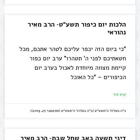
הלכות יום כיפור תשע"ט- הרב מאיר
נהוראי
"כי ביום הזה יכפר עליכם לטהר אתכם, מכל
חטאתיכם לפני ה' תטהרו" ערב יום כפור
קיימת מצווה מיוחדת לאכול בערב יום
הכיפורים – "כל האוכל
קרא עוד
כ״ה באלול ה׳תשע״ט (כ״ה באלול ה׳תשע״ט (ספטמבר 25, 2019))
דיני תשעה באב שחל שבת- הרב מאיר