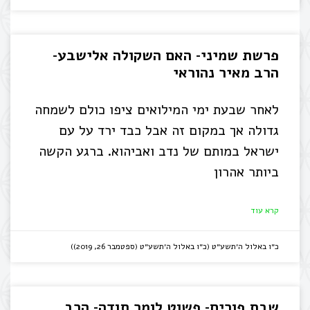
פרשת שמיני- האם השקולה אלישבע-
הרב מאיר נהוראי
לאחר שבעת ימי המילואים ציפו כולם לשמחה
גדולה אך במקום זה אבל כבד ירד על עם
ישראל במותם של נדב ואביהוא. ברגע הקשה
ביותר אהרון
קרא עוד
כ״ו באלול ה׳תשע״ט (כ״ו באלול ה׳תשע״ט (ספטמבר 26, 2019))
שבת פורים- פשוט לומר תודה- הרב