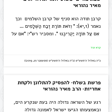
מאיר נהוראי
קרבן תודה הוא סניף של קרבן השלמים וכך
נאמר (ז,יא): " וְזֹאת תּוֹרַת זֶבַח הַשְּׁלָמִים …
אִם עַל תּוֹדָה יַקְרִיבֶנּוּ ". ומסביר רש"י: "אם על
קרא עוד
כ״ה באלול ה׳תשע״ט (כ״ה באלול ה׳תשע״ט (ספטמבר 25, 2019))
פרשת בשלח- להפסיק להתלונן ולקחת
אחריות- הרב מאיר נהוראי
רגע של השראה גדולה היה בעת שנקרע הים,
ובאמצעותו הגיעו ישראל לאמונה גדולה