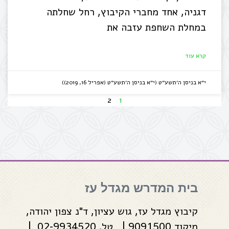
דגניה, אחד מחברי הקיבוץ, רחל שחלתה
במחלת השחפת עזבה את
קרא עוד
י״א בניסן ה׳תשע״ט (י״א בניסן ה׳תשע״ט (אפריל 16, 2019))
2
1
בית המדרש מגדל עז
קיבוץ מגדל עז, גוש עציון, ד"נ צפון יהודה,
מיקוד 9091500 | טל. 02-9934520 |