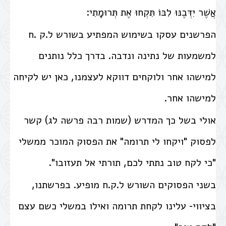
אֲשֶׁר יִדְּבֶנּוּ לִבּוֹ תִּקְחוּ אֶת תְּרוּמָתִי:
הפרשנים עסקו בשימוש המפתיע בשורש ל.ק .ח
למשמעות של נתינה ונדבה. בדרך כלל נותנים
למישהו אחר ולוקחים דווקא לעצמנו, כאן יש לקיחה
למישהו אחר.
אולי בשל כך המדרש (שמות רבה פרשה לג) קשר
לפסוק "ויקחו לי תרומה" את הפסוק המוכר ממשלי
"כי לקח טוב נתתי לכם, תורתי אל תעזובו".
בשני הפסוקים השורש ל.ק.ח מופיע. בפרשתנו,
בציווי- עלינו לקחת תרומה ואילו במשלי כשם עצם