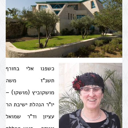
כשפנו אלי בחורף
תשנ"ז משה
מושקוביץ (מושקו) –
יו"ר הנהלת ישיבת הר
עציון וד"ר שמואל